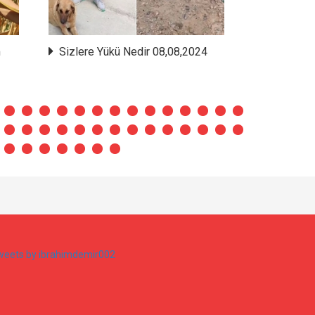
m
Sizlere Yükü Nedir 08,08,2024
19 Mayıs 
Olsun 08,08
weets by ibrahimdemir002