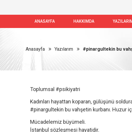
ANASAYFA
HAKKIMDA
YAZILARI
Anasayfa
Yazılarım
#pinargultekin bu vah
Toplumsal #psikiyatri
Kadınları hayattan koparan, gülüşünü solduran
#pinargultekin bu vahşetin kurbanı. Huzur içi
Mücadelemiz büyümeli.
İstanbul sözleşmesi hayatidir.