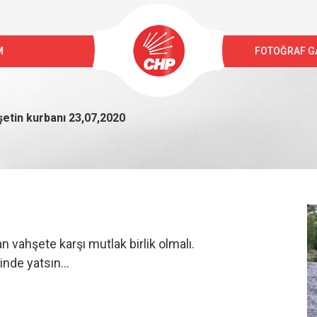
M
FOTOĞRAF GA
şetin kurbanı 23,07,2020
 vahşete karşı mutlak birlik olmalı.
nde yatsın...