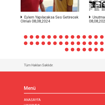
ım
Eylem Yapılacaksa Ses Getirecek
Unutma
Olmalı 08,08,2024
08,08,20
Tüm Hakları Saklıdır.
Menü
ANASAYFA