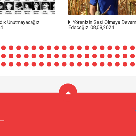
dık Unutmayacağız.
Yörenizin Sesi Olmaya Deva
24
Edeceğiz. 08,08,2024
T